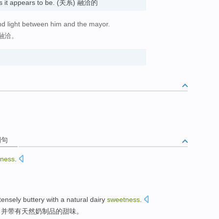
t as it appears to be. (关系) 融洽的
nd light between him and the mayor.
融洽。
例句
tness
.
tensely buttery
with a
natural
dairy
sweetness
.
，并带有
天然
奶制品的甜味。