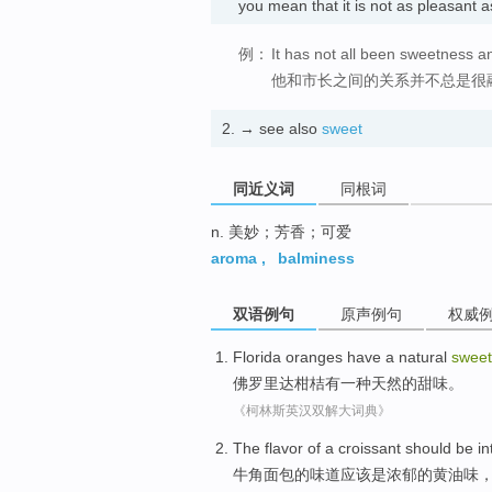
you mean that it is not as pleasan
例：
It has not all been sweetness a
他和市长之间的关系并不总是很
2.
→ see also
sweet
同近义词
同根词
n. 美妙；芳香；可爱
aroma
,
balminess
双语例句
原声例句
权威
Florida
oranges
have
a
natural
swee
佛罗里达
柑桔
有
一种
天然
的
甜味
。
《柯林斯英汉双解大词典》
The
flavor
of
a
croissant
should
be
in
牛角面包
的
味道
应该
是
浓郁
的黄油味