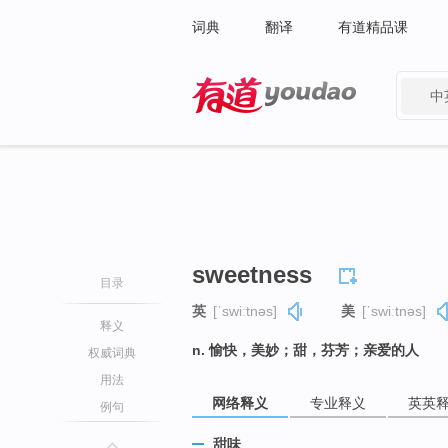
词典
翻译
有道精品课
中
有道 - 网易旗下搜索
sweetness
目录
英
[ˈswiːtnəs]
美
[ˈswiːtnəs]
释义
n. 愉快，美妙；甜，芬芳；亲爱的人
权威词典
用法
网络释义
专业释义
英英
例句
甜味