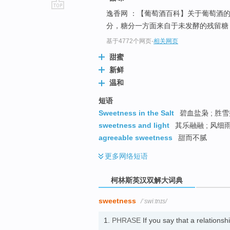
逸香网 ：【葡萄酒百科】关于葡萄酒
go
分，糖分一方面来自于未发酵的残留糖
top
基于4772个网页
-
相关网页
甜蜜
新鲜
温和
短语
Sweetness in the Salt
碧血盐枭 ; 胜雪
sweetness and light
其乐融融 ; 风细雨
agreeable sweetness
甜而不腻
更多
网络短语
柯林斯英汉双解大词典
sweetness
/ˈswiːtnɪs/
1.
PHRASE
If you say that a relationshi