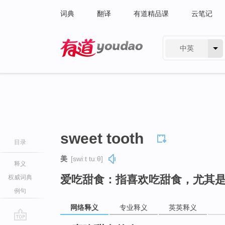
词典
翻译
有道精品课
云笔记
中英
有道 - 网易旗下搜索
sweet tooth
目录
美
[swiːt tuːθ]
释义
爱吃甜食：指喜欢吃甜食，尤其
权威词典
例句
网络释义
专业释义
英英释义