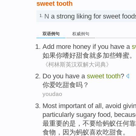
sweet tooth
N
a strong liking for sweet 
1.
双语例句
权威例句
Add
more
honey
if
you
have a
s
如果
你
嗜好
甜食就
多加些
蜂蜜
。
《柯林斯英汉双解大词典》
Do
you
have
a
sweet
tooth
?
你
爱
吃
甜食
吗？
youdao
Most
important
of
all
,
avoid
givi
particularly
sugary
food,
becaus
最
重要
的
是
，
不要
给
蚂蚁
任何
靠
食物，
因为
蚂蚁喜欢
吃
甜食
。