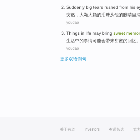
Suddenly
big
tears rushed
from
his
e
突然
，
大颗大
颗的
泪珠
从
他
的眼睛
里
youdao
T
hings in life may bring
sweet
memor
生
活中的事情可能会带来甜蜜的回忆
youdao
更多双语例句
关于有道
Investors
有道智选
官