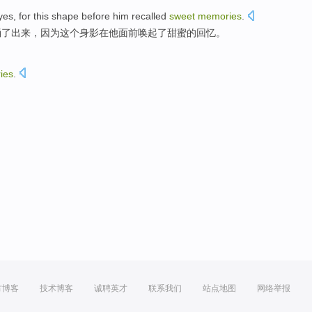
yes
,
for
this
shape
before
him
recalled
sweet
memories
.
涌了出来，
因为
这个
身影
在
他
面前唤起了
甜蜜的
回忆
。
ies
.
。
方博客
技术博客
诚聘英才
联系我们
站点地图
网络举报