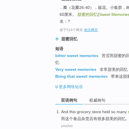
...瓣（花瓣26-40），簇花。小集群
60厘米。
甜蜜的回忆
(
Sweet Memorie
名：?
基于524个网页
-
相关网页
甜蜜回忆
短语
bitter sweet memories
苦涩而甜蜜的回忆
忆
Very sweet memories
非常甜美的回忆 ;
Bring that sweet memories
带来这甜蜜
更多
网络短语
双语例句
权威例句
And
this
grocery store held
so many
而
这个
食品
杂货店有
很多
甜美的
回忆
youdao