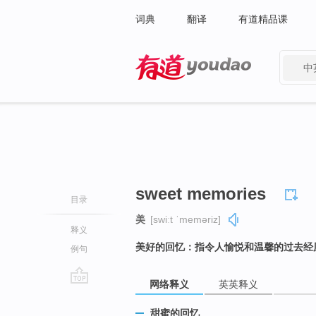
词典
翻译
有道精品课
中
有道 - 网易旗下搜索
sweet memories
目录
美
[swiːt ˈmeməriz]
释义
美好的回忆：指令人愉悦和温馨的过去经
例句
网络释义
英英释义
go
top
甜蜜的回忆