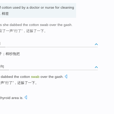
f cotton used by a doctor or nurse for cleaning
it. 棉签
as she dabbed the cotton swab over the gash.
了一声“行了”，还躲了一下。
词
子；棉纱拖把
例句
dabbed
the cotton
swab
over
the
gash
.
声“
行了
”，还躲了一下。
thyroid
area is.
。