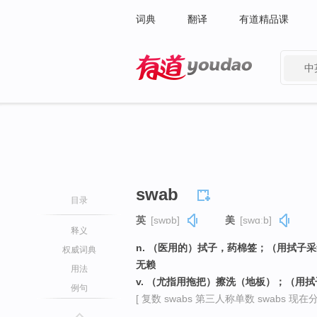
词典
翻译
有道精品课
中
有道 - 网易旗下搜索
swab
目录
英
[swɒb]
美
[swɑːb]
释义
n. （医用的）拭子，药棉签；（用拭子
权威词典
无赖
用法
v. （尤指用拖把）擦洗（地板）；（用
例句
[ 复数 swabs 第三人称单数 swabs 现在分词