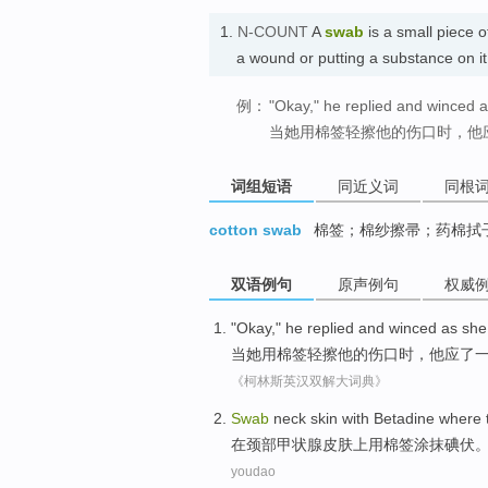
1.
N-COUNT
A
swab
is a small piece o
a wound or putting a substance on 
例：
"Okay," he replied and winced 
当她用棉签轻擦他的伤口时，他应
词组短语
同近义词
同根
cotton swab
棉签；棉纱擦帚；药棉拭
双语例句
原声例句
权威
"
Okay
,"
he
replied and winced
as
she
当
她
用
棉签轻擦
他
的
伤口时，他应了一
《柯林斯英汉双解大词典》
Swab
neck
skin
with Betadine where
在
颈部
甲状腺
皮肤
上用棉签
涂抹碘伏
youdao