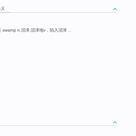
释义
签 swamp n.沼泽;沼泽地v．陷入沼泽 ...