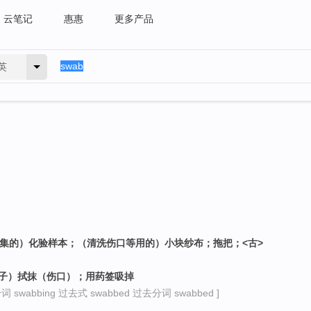
云笔记
惠惠
更多产品
英
采集的）化验样本；（清洗伤口等用的）小块纱布；拖把；<古>
拭子）拭抹（伤口）；用药签吸掉
 swabbing 过去式 swabbed 过去分词 swabbed ]