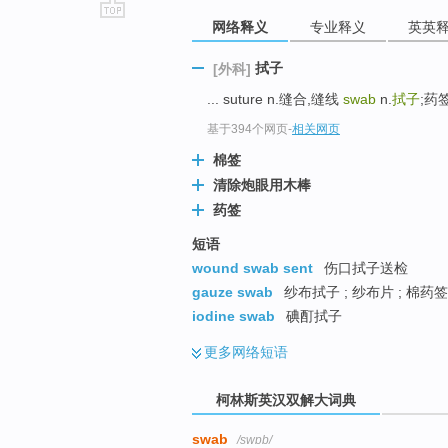
网络释义
专业释义
英英
go
top
拭子
[外科]
... suture n.缝合,缝线
swab
n.
拭子
;药
基于394个网页
-
相关网页
棉签
清除炮眼用木棒
药签
短语
wound swab sent
伤口拭子送检
gauze swab
纱布拭子 ; 纱布片 ; 棉药签
iodine swab
碘酊拭子
更多
网络短语
柯林斯英汉双解大词典
swab
/swɒb/