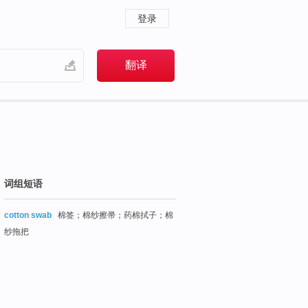
登录
词组短语
cotton swab
棉签；棉纱擦帚；药棉拭子；棉
纱拖把