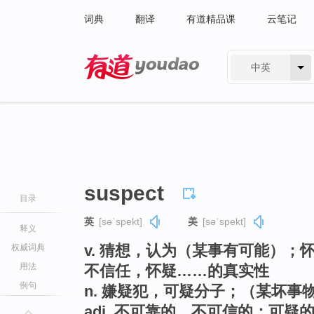
词典
翻译
有道精品课
云笔记
中英
有道 - 网易旗下搜索
suspect
目录
英
[səˈspekt]
美
[səˈspekt]
释义
v. 猜想，认为（某事有可能）
权威词典
用法
不信任，怀疑……的真实性
例句
n. 嫌疑犯，可疑分子；（某坏事
adj. 不可靠的，不可信的；可