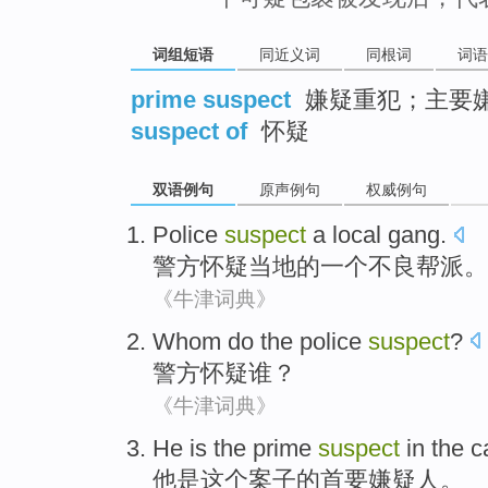
词组短语
同近义词
同根词
词语
prime suspect
嫌疑重犯；主要
suspect of
怀疑
双语例句
原声例句
权威例句
Police
suspect
a
local
gang
.
警方
怀疑
当地
的
一个
不良帮派
。
《牛津词典》
Whom do
the police
suspect
?
警方
怀疑
谁
？
《牛津词典》
He
is
the
prime
suspect
in
the
c
他
是
这个
案子
的
首要
嫌疑人
。