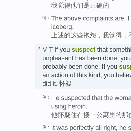
我觉得他们是正确的。
The above complaints are, I s
例：
iceberg.
上述的这些抱怨，我觉得，
V-T
If you
suspect
that somethi
2.
unpleasant has been done, you b
probably been done. If you
sus
an action of this kind, you beli
did it. 怀疑
He suspected that the woman
例：
using heroin.
他怀疑住在楼上公寓里的那
It was perfectly all right, h
例：