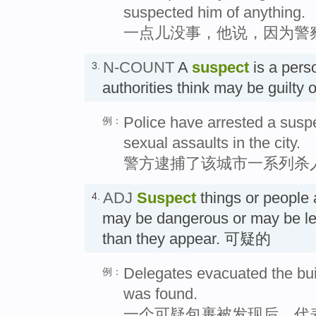
suspected him of anything.
一点儿没事，他说，因为警
N-COUNT
A
suspect
is a pers
3.
authorities think may be guilt
Police have arrested a suspec
例：
sexual assaults in the city.
警方逮捕了该城市一系列杀
ADJ
Suspect
things or people 
4.
may be dangerous or may be le
than they appear. 可疑的
Delegates evacuated the bu
例：
was found.
一个可疑包裹被发现后，代