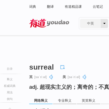
词典
翻译
有道精品课
云笔记
中英
有道 - 网易旗下搜索
surreal
目录
英
[səˈriːəl]
美
[səˈriːəl]
释义
adj. 超现实主义的；离奇的；不
权威词典
用法
例句
网络释义
专业释义
英英释义