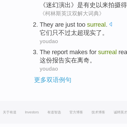
《迷幻
演出
》
是
有史以来
拍摄得
《柯林斯英汉双解大词典》
They are
just
too
surreal
.
它们
只不过
太
超现实了
。
youdao
The report
makes for
surreal
rea
这份
报告实在离奇。
youdao
更多双语例句
关于有道
Investors
有道智选
官方博客
技术博客
诚聘英