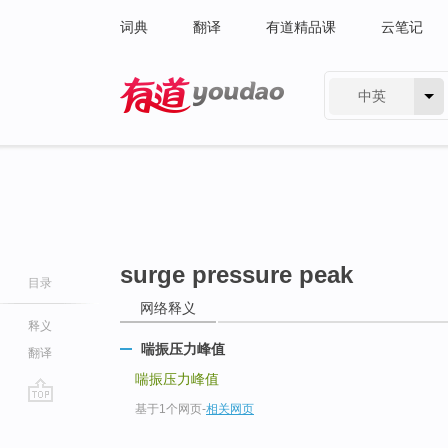
词典
翻译
有道精品课
云笔记
中英
有道 - 网易旗下搜索
surge pressure peak
目录
网络释义
释义
喘振压力峰值
翻译
喘振压力峰值
基于1个网页
-
相关网页
go
top