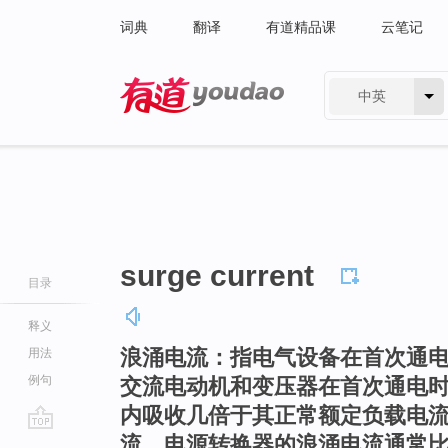
词典
翻译
有道精品课
云笔记
中英
有道 - 网易旗下搜索
surge current
目录
释义
浪涌电流：指电气设备在首次通
用法
例句
交流电动机和变压器在首次通电
内吸收几倍于其正常额定负载电
流，电源转换器的浪涌电流通常
go