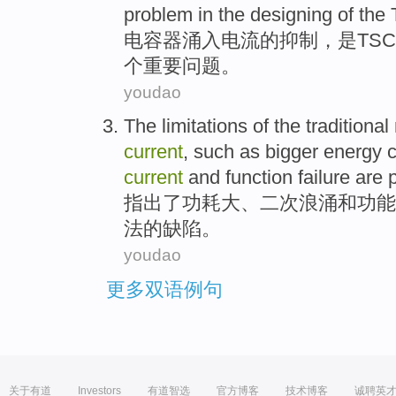
problem
in
the
designing
of the
电容器
涌入
电流
的
抑制
，
是
TS
个
重要
问题
。
youdao
The
limitations
of the
traditional
current
, such as
bigger
energy 
current
and
function
failure
are
指出
了
功耗
大
、
二次
浪
涌
和
功能
法
的
缺陷
。
youdao
更多双语例句
关于有道
Investors
有道智选
官方博客
技术博客
诚聘英