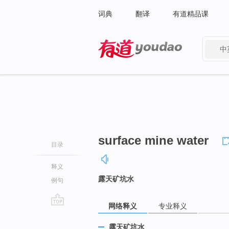
词典
翻译
有道精品课
中
有道 - 网易旗下搜索
surface mine water
目录
释义
露天矿坑水
例句
网络释义
专业释义
go
top
露天矿坑水