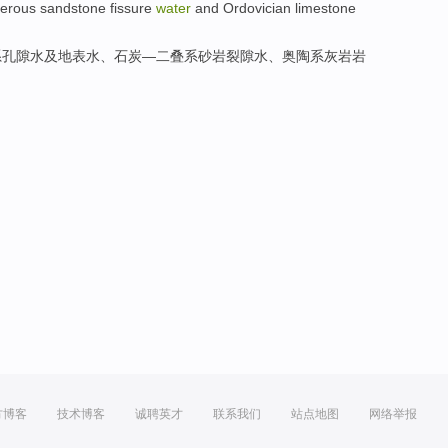
erous
sandstone
fissure
water
and Ordovician
limestone
系
孔隙
水及
地表水
、
石炭
—二叠系
砂岩
裂隙
水、
奥陶系
灰岩
岩
方博客
技术博客
诚聘英才
联系我们
站点地图
网络举报