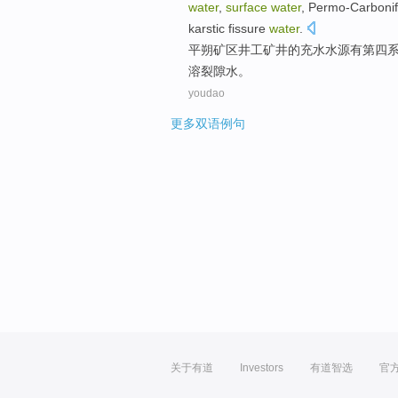
water
,
surface
water
,
Permo-Carbonif
karstic
fissure
water
.
平
朔
矿区井工
矿井
的
充
水
水源
有
第四
溶
裂隙水。
youdao
更多双语例句
关于有道
Investors
有道智选
官