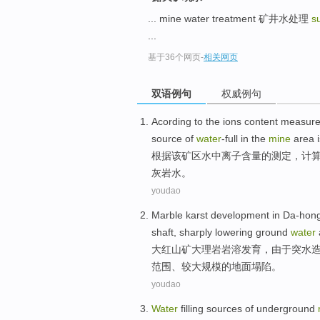
... mine water treatment 矿井水处理
s
...
基于36个网页
-
相关网页
双语例句
权威例句
Acording
to the
ions
content
measur
source
of
water
-full in the
mine
area
根据
该矿区水中
离子
含量
的
测定
，
计
灰岩水。
youdao
Marble
karst
development
in
Da-hon
shaft,
sharply
lowering
ground
water
大
红山
矿
大理岩
岩溶
发育
，
由于
突水
范围
、较大规模的地面塌陷。
youdao
Water
filling
sources
of
underground