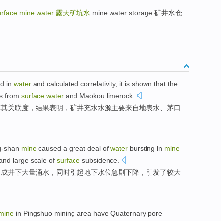
urface mine water
露天矿坑水
mine water storage 矿井水仓
ed
in
water
and
calculated
correlativity, it is
shown that
the
is
from
surface
water
and
Maokou
limerock
.
算
其关联度，结果
表明
，
矿井
充
水
水源
主要
来自
地表水
、
茅口
g-shan
mine
caused
a great deal of
water
bursting
in
mine
and
large
scale
of
surface
subsidence
.
造成
井下
大量
涌
水
，同时引起
地下
水位
急剧
下降，引发了
较大
mine
in
Pingshuo
mining area
have
Quaternary
pore