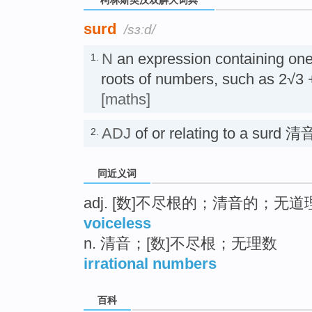
surd
/sɜːd/
N
an expression containing one 
1.
roots of numbers, such as 2
[maths]
ADJ
of or relating to a surd 
2.
同近义词
adj. [数]不尽根的；清音的；无道
voiceless
n. 清音；[数]不尽根；无理数
irrational numbers
百科