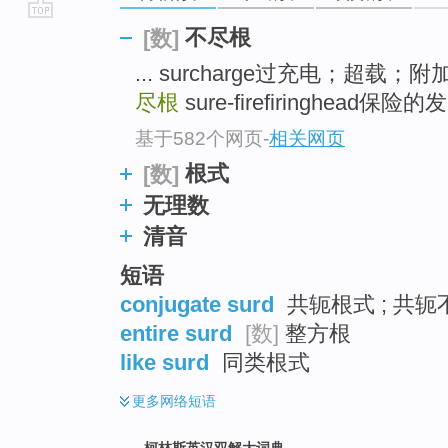
go
不尽根
[数]
top
... surcharge过充电；超
尽根
sure-firefiringhead保险的发
基于582个网页
-
相关网页
根式
[数]
无理数
清音
短语
conjugate surd
共轭根式 ; 共轭
entire surd
[数]
整方根
like surd
同类根式
更多
网络短语
柯林斯英汉双解大词典