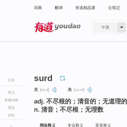
词典
翻译
有道精品课
云笔记
中英
有道 - 网易旗下搜索
surd
目录
英
[sɜːd]
美
[sɜːrd]
释义
adj. 不尽根的；清音的；无道理
权威词典
用法
n. 清音；不尽根；无理数
百科
网络释义
专业释义
英英释义