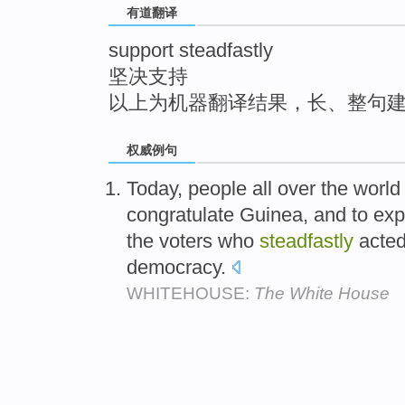
有道翻译
top
support steadfastly
坚决支持
以上为机器翻译结果，长、整句
权威例句
Today, people all over the world
congratulate Guinea, and to exp
the voters who
steadfastly
acted
democracy.
WHITEHOUSE:
The White House