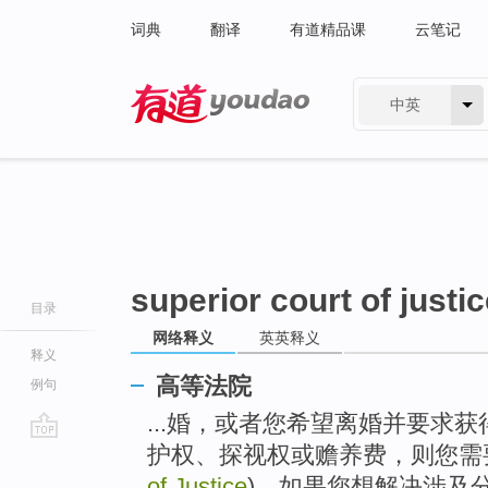
词典
翻译
有道精品课
云笔记
中英
有道 - 网易旗下搜索
superior court of justi
目录
网络释义
英英释义
释义
高等法院
例句
...婚，或者您希望离婚并要求
护权、探视权或赡养费，则您需
go
top
of Justice
)。如果您想解决涉及