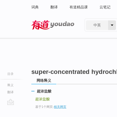
词典
翻译
有道精品课
云笔记
中英
有道 - 网易旗下搜索
super-concentrated hydrochl
目录
网络释义
释义
超浓盐酸
翻译
超浓盐酸
基于1个网页
-
相关网页
go
top