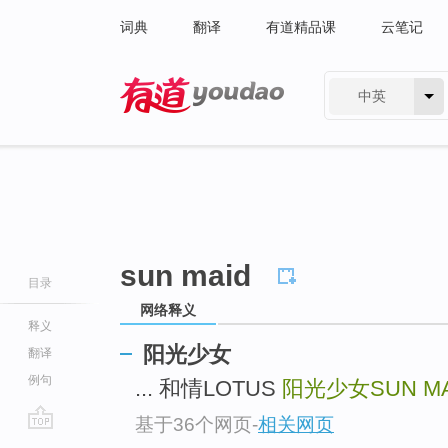
词典
翻译
有道精品课
云笔记
中英
有道 - 网易旗下搜索
sun maid
目录
网络释义
释义
阳光少女
翻译
例句
... 和情LOTUS
阳光少女SUN MA
基于36个网页
-
相关网页
go