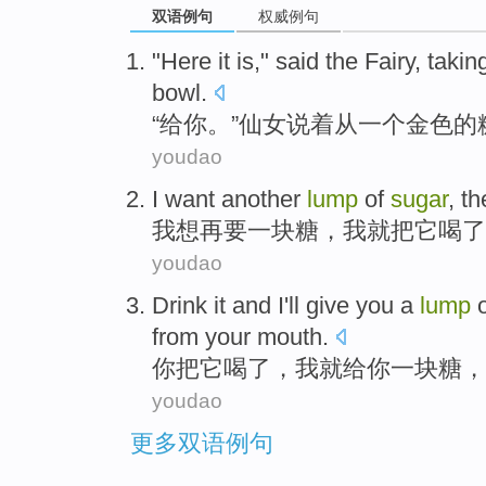
双语例句
权威例句
"
Here
it
is,"
said
the
Fairy
, taki
bowl
.
“
给
你
。”
仙女
说
着
从
一
个
金色
的
youdao
I
want
another
lump
of
sugar
, th
我
想再要
一
块
糖
，我
就
把
它
喝
了
youdao
Drink
it
and
I
'll
give
you
a
lump
o
from
your mouth
.
你
把
它
喝
了，
我
就
给
你
一
块
糖
，
youdao
更多双语例句