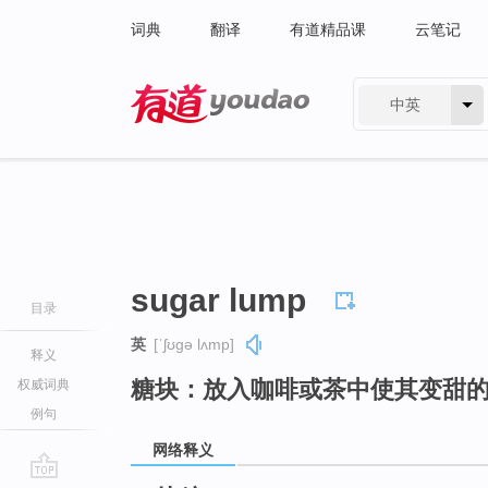
词典
翻译
有道精品课
云笔记
中英
有道 - 网易旗下搜索
sugar lump
目录
英
[ˈʃʊɡə lʌmp]
释义
糖块：放入咖啡或茶中使其变甜
权威词典
例句
网络释义