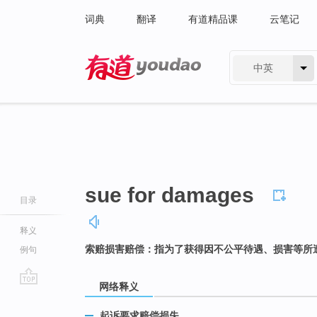
词典
翻译
有道精品课
云笔记
中英
有道 - 网易旗下搜索
sue for damages
目录
释义
索赔损害赔偿：指为了获得因不公平待遇、损害等所
例句
网络释义
go
top
起诉要求赔偿损失