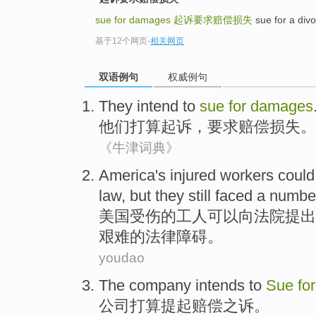
sue for damages
起诉要求赔偿损失
sue for a 
基于12个网页
-
相关网页
双语例句
权威例句
They
intend to
sue
for
damages
他们
打算
起诉
，
要求
赔偿损失。
《牛津词典》
America's
injured
workers
could
law,
but
they
still
faced
a
numbe
美国
受伤
的
工人
可以
向
法院
提出
艰难
的法律障碍。
youdao
The company
intends to
Sue
fo
公司
打算
提起
赔偿
之诉。