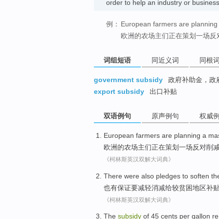
order to help an industry or busines
例：
European farmers are planning 
欧洲的农场主们正在策划一场反
词组短语
同近义词
同根
government subsidy
政府补助金，政
export subsidy
出口补贴
双语例句
原声例句
权威
European
farmers
are
planning
a
ma
欧洲
的
农场主们
正在
策划
一
场
反对
削
《柯林斯英汉双解大词典》
There were
also
pledges
to
soften
th
也
有
保证
要
减轻
消减
给
较
贫困地区
补
《柯林斯英汉双解大词典》
The
subsidy
of
45
cents
per
gallon
r