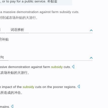
s, or to pay for a public service. 补贴金
a massive demonstration against farm subsidy cuts.
对削减农场补贴的大游行。
词
词语辨析
府补贴
例句
ssive
demonstration
against
farm
subsidy
cuts
.
减
农场
补贴
的大
游行
。
e
impact
of the
subsidy
cuts
on
the poorer
regions
.
贴所
造成
的
冲击
。
emains
.