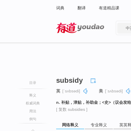
词典
翻译
有道精品课
中
有道 - 网易旗下搜索
subsidy
目录
英
[ˈsʌbsədi]
美
[ˈsʌbsədi]
释义
n. 补贴，津贴，补助金；<史>（议会
权威词典
[ 复数 subsidies ]
用法
例句
网络释义
专业释义
英英