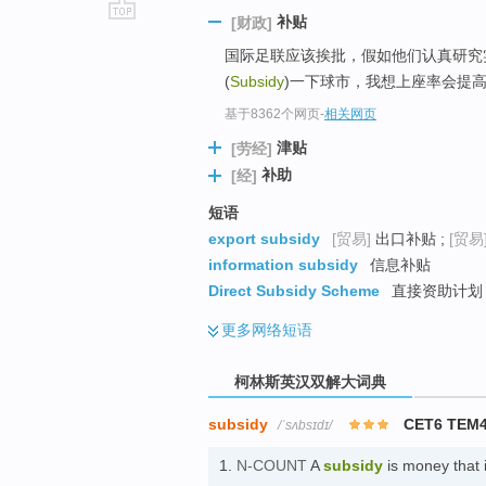
补贴
[财政]
go
国际足联应该挨批，假如他们认真研究
top
(
Subsidy
)一下球市，我想上座率会提
基于8362个网页
-
相关网页
津贴
[劳经]
补助
[经]
短语
export subsidy
[贸易]
出口补贴 ;
[贸易
information subsidy
信息补贴
Direct Subsidy Scheme
直接资助计划 
更多
网络短语
柯林斯英汉双解大词典
subsidy
CET6 TEM
/ˈsʌbsɪdɪ/
1.
N-COUNT
A
subsidy
is money that i