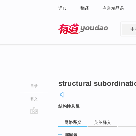
词典
翻译
有道精品课
中
有道 - 网易旗下搜索
structural subordinati
目录
释义
结构性从属
go
网络释义
英英释义
top
属问题