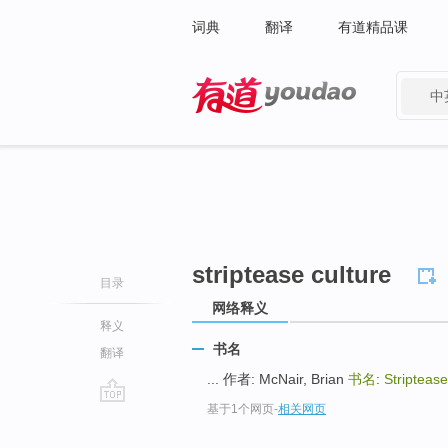
词典
翻译
有道精品课
中
有道 - 网易旗下搜索
striptease culture
目录
网络释义
释义
书名
翻译
... 作者: McNair, Brian
书名
:
Striptease
基于1个网页
-
相关网页
go
top