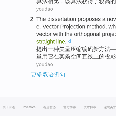
算法
相比
，该算法
获得
了
较高的
youdao
The
dissertation proposes
a
nov
e. Vector
Projection
method
,
wh
vector
with
the orthogonal proje
straight
line
.
提出
一种
矢量
压缩编码
新
方法
—
量
用
它
在
某
条空间
直线
上
的
投影
youdao
更多双语例句
关于有道
Investors
有道智选
官方博客
技术博客
诚聘英