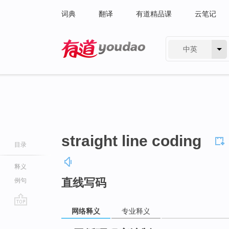
词典
翻译
有道精品课
云笔记
中英
有道 - 网易旗下搜索
straight line coding
目录
释义
直线写码
例句
网络释义
专业释义
go
top