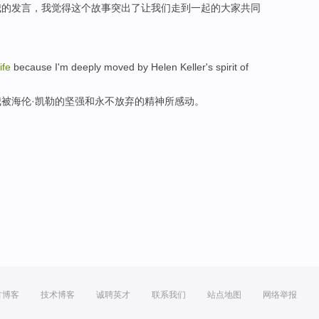
我
的
发言
，我
觉得
这个故事
突出
了
让
我们
走到一起的
大家共同
ife
because I'm deeply moved by Helen Keller's spirit of
被海伦·凯勒的坚强和永不放弃的精神所感动。
方博客
技术博客
诚聘英才
联系我们
站点地图
网络举报