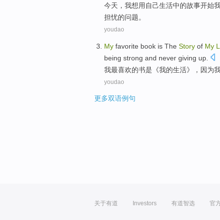
今天
，
我
想
用
自己
生活
中的
故事
开始
担忧
的问题。
youdao
M
y
favorite book is The
Story
of
My
L
being strong and never giving up.
我
最喜欢的书是《我的生活》，因为我
youdao
更多双语例句
关于有道
Investors
有道智选
官