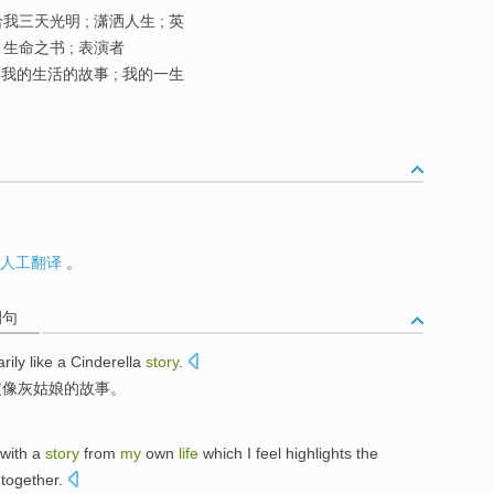
我三天光明 ; 潇洒人生 ; 英
 生命之书 ; 表演者
; 我的生活的故事 ; 我的一生
人工翻译
。
例句
rily
like
a Cinderella
story
.
定
像
灰姑娘
的
故事
。
with a
story
from
my
own
life
which I
feel
highlights
the
 together
.