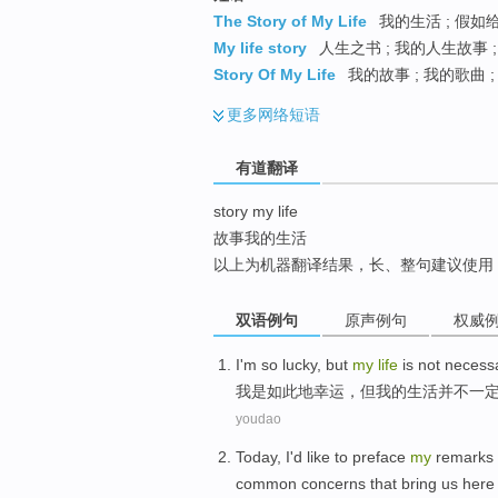
top
The Story of My Life
我的生活 ; 假如给
My life story
人生之书 ; 我的人生故事 ;
Story Of My Life
我的故事 ; 我的歌曲 
更多
网络短语
有道翻译
story my life
故事我的生活
以上为机器翻译结果，长、整句建议使用
双语例句
原声例句
权威
I
'm
so
lucky
,
but
my
life
is not
necessa
我
是
如此
地幸运
，
但
我
的
生活
并不
一
youdao
Today
,
I
'd like to
preface
my
remarks
common
concerns that
bring
us
here