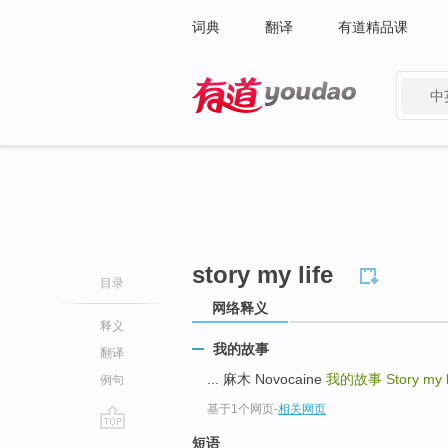
词典
翻译
有道精品课
中
有道 - 网易旗下搜索
story my life
目录
网络释义
释义
我的故事
翻译
... 麻木 Novocaine
我的故事
Story my l
例句
基于1个网页
-
相关网页
go
短语