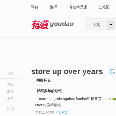
词典
翻译
有道精品课
云笔记
中英
有道 - 网易旗下搜索
store up over years
目录
网络释义
释义
郁积多年的怨恨
翻译
例句
... store up grain against famine贮粮备荒
store up
energy养精蓄锐 ...
基于11个网页
-
相关网页
go