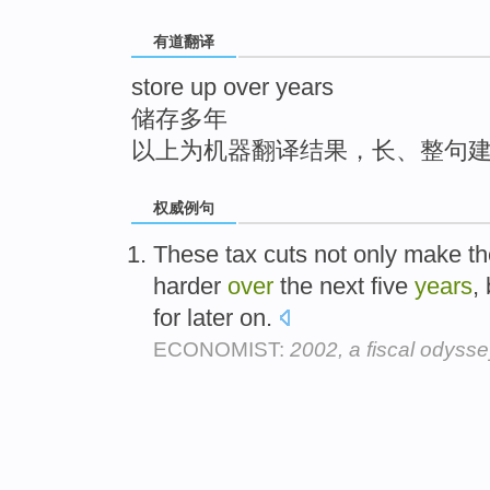
top
有道翻译
store up over years
储存多年
以上为机器翻译结果，长、整句
权威例句
These tax cuts not only make th
harder
over
the next five
years
,
for later on.
ECONOMIST:
2002, a fiscal odyss