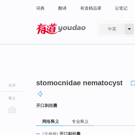
词典
翻译
有道精品课
云笔记
中英
有道 - 网易旗下搜索
stomocnidae nematocyst
目录
释义
开口刺丝囊
go
网络释义
专业释义
top
开口刺丝囊
[无脊椎]