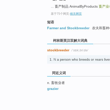
go
... 畜产制品 AnimalByProducts
畜产业
top
基于75个网页
-
相关网页
短语
Farmer and Stockbreeder
农夫和畜种
柯林斯英汉双解大词典
stockbreeder
/ˈstɒkˌbriːdə/
1.
N
a person who breeds or rears li
同近义词
n. 畜牧业者
grazier