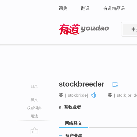
词典
翻译
有道精品课
中
有道 - 网易旗下搜索
stockbreeder
目录
英
[ˈstɒkbriːdə]
美
[ˈstɑːkˌbriːd
释义
n. 畜牧业者
权威词典
用法
网络释义
畜产业者