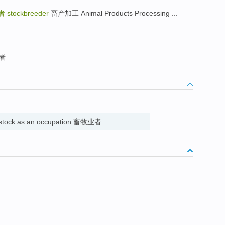
者
stockbreeder
畜产加工 Animal Products Processing ...
者
vestock as an occupation 畜牧业者