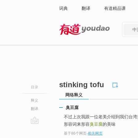
词典
翻译
有道精品课
中
有道 - 网易旗下搜索
stinking tofu
目录
网络释义
释义
臭豆腐
翻译
不过上次我跟一位老美介绍到我们台湾
形容词来形容
臭豆腐
的美味
go
基于86个网页
-
相关网页
top