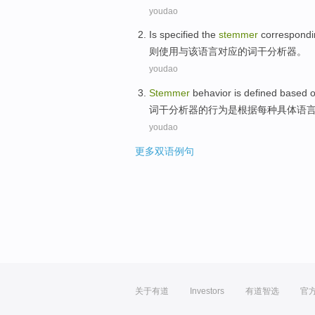
youdao
Is specified the
stemmer
correspondi
则
使用
与该
语言
对应
的
词干
分析器。
youdao
Stemmer
behavior
is
defined
based 
词干
分析器
的
行为
是
根据
每种
具体
语
youdao
更多双语例句
关于有道
Investors
有道智选
官