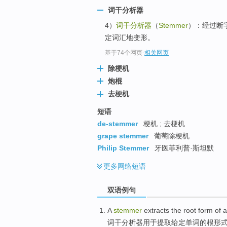
top
词干分析器
4）
词干分析器
（
Stemmer
）：经过断
定词汇地变形。
基于74个网页
-
相关网页
除梗机
炮棍
去梗机
短语
de-stemmer
梗机 ; 去梗机
grape stemmer
葡萄除梗机
Philip Stemmer
牙医菲利普·斯坦默
更多
网络短语
双语例句
A
stemmer
extracts
the
root
form
of
a
词干
分析器用于
提取
给定
单词
的
根
形