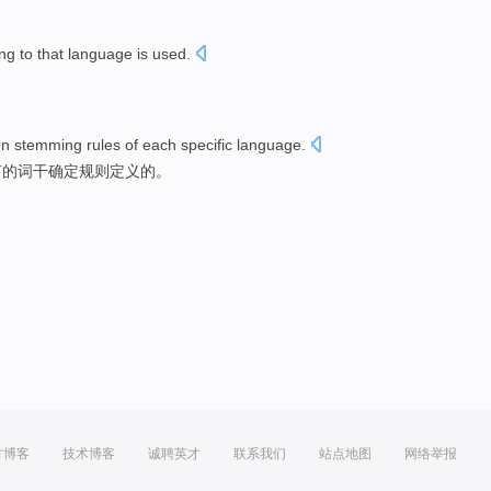
ng
to that
language
is
used
.
on
stemming
rules
of
each
specific
language
.
言
的词干确定
规则
定义
的。
方博客
技术博客
诚聘英才
联系我们
站点地图
网络举报