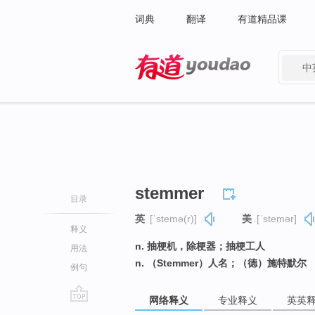
词典
翻译
有道精品课
中
有道 - 网易旗下搜索
stemmer
目录
英
[ˈstemə(r)]
美
[ˈstemər]
释义
n. 抽梗机，除梗器；抽梗工人
用法
n. （Stemmer）人名；（德）施特默尔
例句
网络释义
专业释义
英英
go