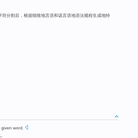
字符分割后，根据细致地言语和该言语地语法规程生成地特
 given
word
.
式
。