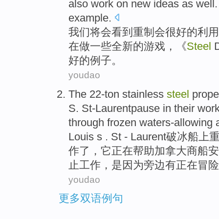
also
work
on
new
ideas
as
well
example
.
我们
将
会
看到
重
制会
很
好的
利用
在
做
一些
全新
的游戏，《
Steel
D
好的例子。
youdao
The 22-ton
stainless
steel
prope
S. St-Laurentpause in their
wor
through
frozen
waters-allowing
Louis
s
.
St - Laurent
破冰船
上
重
作
了，它正在帮助
加拿大
商船安
止工作，是因为
旁边
有
正在
冒险
youdao
更多双语例句