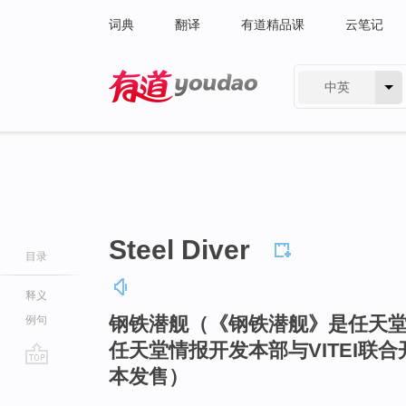
词典
翻译
有道精品课
云笔记
中英
有道 - 网易旗下搜索
Steel Diver
目录
释义
钢铁潜舰（《钢铁潜舰》是任天堂
例句
任天堂情报开发本部与VITEI联合
本发售）
go
top