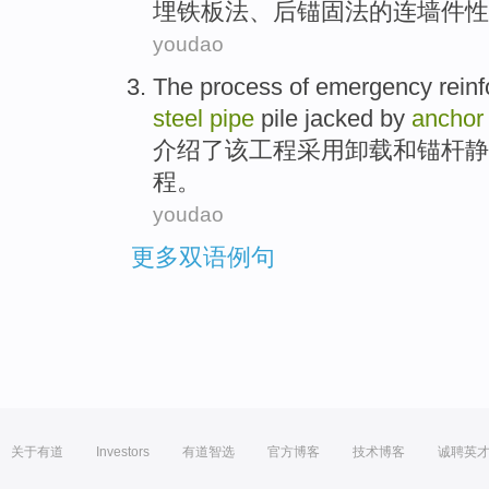
埋
铁板
法、后锚固法
的
连
墙
件
性
youdao
The
process
of
emergency
rein
steel
pipe
pile
jacked
by
anchor
介绍了
该
工程
采用
卸载
和
锚杆
静
程
。
youdao
更多双语例句
关于有道
Investors
有道智选
官方博客
技术博客
诚聘英