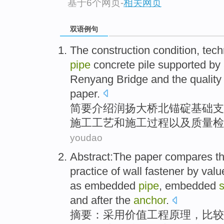
基于6个网页
-
相关网页
双语例句
The
construction
condition
,
tech
pipe
concrete
pile
supported
by
Renyang
Bridge
and
the
quality
paper
.
简要
介绍
润扬
大桥
北
锚
碇
基础
支
施工
工艺
和
施工
过程
以及
质量
检
youdao
Abstract
:The paper
compares
t
practice
of
wall
fastener by
valu
as
embedded
pipe
,
embedded
s
and after the
anchor
.
摘要
：采用
价值
工程
原理
，
比较