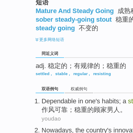
短语
top
Mature And Steady Going
成熟
sober steady-going stout
稳重
steady going
不变的
更多
网络短语
同近义词
adj. 稳定的；有规律的；稳重的
settled
,
stable
,
regular
,
resisting
双语例句
权威例句
Dependable
in one's habits; a
s
作风可靠
；
稳重
的顾家
男人
。
youdao
Nowadays
, the
country
's
innova