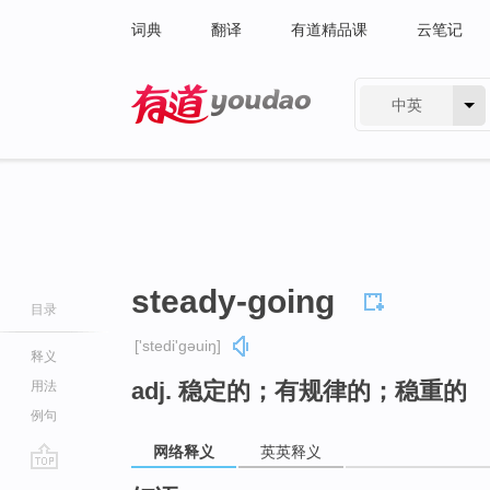
词典
翻译
有道精品课
云笔记
中英
有道 - 网易旗下搜索
steady-going
目录
['stedi'ɡəuiŋ]
释义
adj. 稳定的；有规律的；稳重的
用法
例句
网络释义
英英释义
go