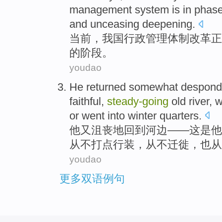
management
system
is in
phas
and
unceasing
deepening
.
当前
，
我国
行政
管理
体制
改革
正
的
阶段
。
youdao
He
returned
somewhat despond
faithful
,
steady-going
old river,
w
or
went
into
winter quarters
.
他
又
沮丧
地
回到
河边
——这是
他
从不
打点
行装
，从不迁徙，
也
从
youdao
更多双语例句