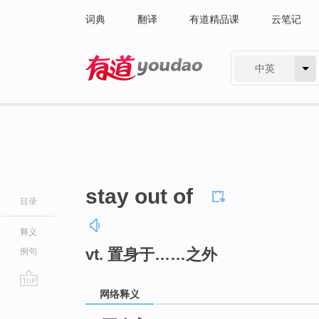
词典
翻译
有道精品课
云笔记
中英
有道 - 网易旗下搜索
stay out of
目录
释义
vt. 置身于……之外
例句
网络释义
go
top