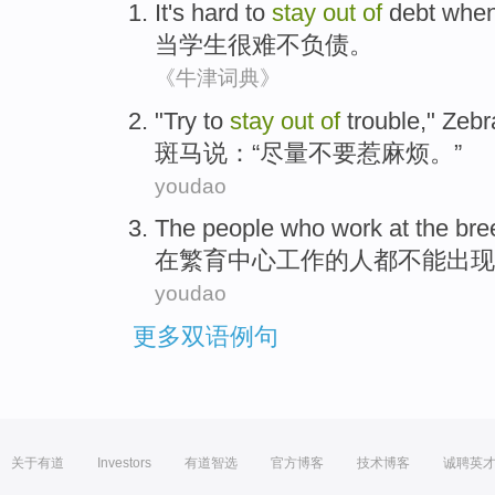
It's hard to
stay
out
of
debt
whe
当
学生
很难
不负债
。
《牛津词典》
"
Try to
stay
out
of
trouble," Zebr
斑
马说：“尽量不要惹麻烦。”
youdao
T
he people who work at the bre
在
繁育中心工作的人都不能出现
youdao
更多双语例句
关于有道
Investors
有道智选
官方博客
技术博客
诚聘英