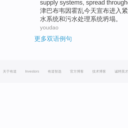
supply
systems
,
spread through
津巴布韦因
霍乱
今天
宣布
进入
紧
水
系统
和
污水处理系统
坍塌
。
youdao
更多双语例句
关于有道
Investors
有道智选
官方博客
技术博客
诚聘英