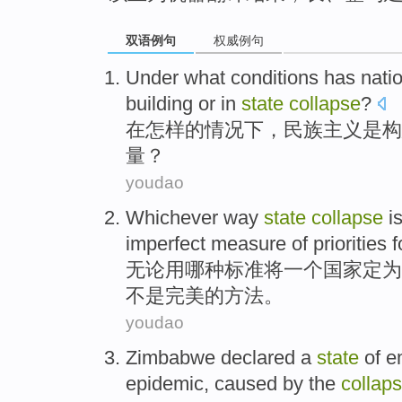
双语例句
权威例句
Under
what
conditions
has nati
building
or
in
state
collapse
?
在
怎样
的
情况下
，民族
主义
是
构
量
？
youdao
Whichever
way
state
collapse
is
imperfect
measure
of
priorities 
无论
用哪种标准
将
一个
国家
定为
不是完美
的
方法
。
youdao
Zimbabwe
declared
a
state
of
e
epidemic
,
caused
by
the
collap