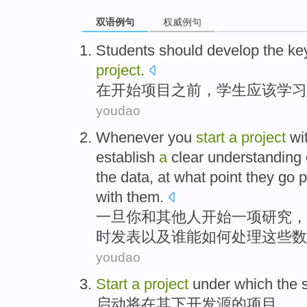
双语例句
权威例句
Students
should
develop
the
ke
project
.
在
开始
项目
之前
，
学生
应该
学习
youdao
Whenever
you
start
a
project
wi
establish
a
clear
understanding
the
data
, at what point they go
p
with
them
.
一旦
你
和
其他人
开始
一
项研究
，
时
发表
以及
谁
能
如何
处理
这些
数
youdao
Start
a
project
under which the
启动
将
在
其下开发
源
的
项目
。