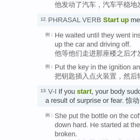
他发动了汽车，汽车平稳地
PHRASAL VERB
Start up
mea
12.
He waited until they went ins
例：
up the car and driving off.
他等他们走进那座楼之后才
Put the key in the ignition and
例：
把钥匙插入点火装置，然后
V-I
If you
start
, your body sud
13.
a result of surprise or fear. 惊动
She put the bottle on the cof
例：
down hard. He started at the
broken.