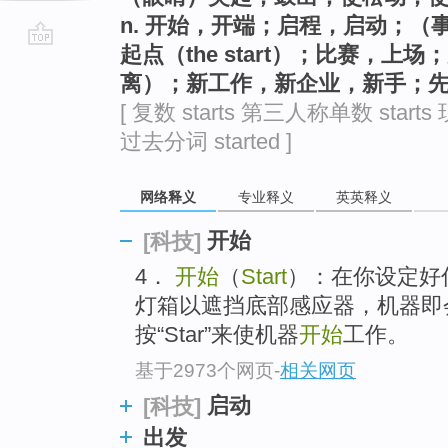
n. 开始，开端；启程，启动；
起点（the start）；比赛，
go
离）；新工作，新企业，新手；
top
[ 复数 starts 第三人称单数 starts 
过去分词 started ]
网络释义
专业释义
英英释义
开始
[科技]
4．
开始
（
Start
）：在你设定好
灯箱以遮挡底部感应器，机器即
按“Star”来使机器
开始
工作。
基于2973个网页
-
相关网页
启动
[科技]
出发