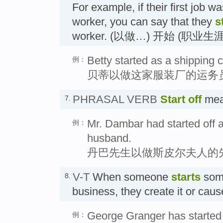
For example, if their first job wa
worker, you can say that they
s
worker. (以做…) 开始 (职业生涯
Betty started as a shipping cl
例：
贝蒂以做这家服装厂的运务
PHRASAL VERB
Start off
mea
7.
Mr. Dambar had started off a
例：
husband.
丹巴先生以做斯皮尔夫人的
V-T
When someone
starts
some
8.
business, they create it or cau
George Granger has started 
例：