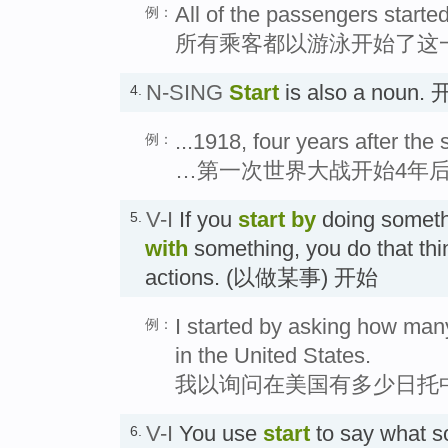
All of the passengers starte
例：
所有乘客都以游泳开始了这
N-SING
Start
is also a noun.
4.
...1918, four years after the 
例：
…第一次世界大战开始4年后的
V-I
If you
start by
doing somethi
5.
with
something, you do that thing
actions. (以做某事) 开始
I started by asking how man
例：
in the United States.
我以询问在美国有多少日托
V-I
You use
start
to say what so
6.