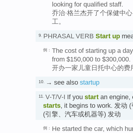
looking for qualified staff.
乔治·格兰杰开了个保健中
工。
PHRASAL VERB
Start up
mea
9.
The cost of starting up a day
例：
from $150,000 to $300,000.
开办一家儿童日托中心的费用
→ see also
startup
10.
V-T/V-I
If you
start
an engine, c
11.
starts
, it begins to work
(引擎、汽车或机器等) 发动
He started the car, which 
例：