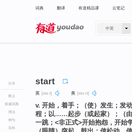
词典
翻译
有道精品课
云笔记
中英
有道 - 网易旗下搜索
start
目录
英
[stɑːt]
美
[stɑːrt]
释义
v. 开始，着手；（使）发生；
权威词典
用法
程；以……起步（或起家）；（
例句
一跳；<非正式>开始抱怨，开始
百科
（眼睛）突起，鼓出；使松动，