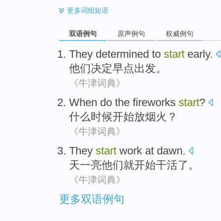
更多
词组短语
双语例句
原声例句
权威例句
They
determined to
start
early
.
他们
决定
早点
出发。
《牛津词典》
When
do
the fireworks
start
?
什么
时候
开始
放
烟火？
《牛津词典》
They
start
work
at dawn
.
天一
亮
他们
就开始
干活
了。
《牛津词典》
更多双语例句