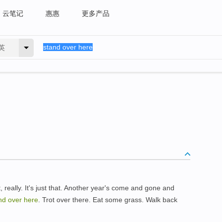
云笔记
惠惠
更多产品
英
 really. It's just that. Another year's come and gone and
nd over here
. Trot over there. Eat some grass. Walk back