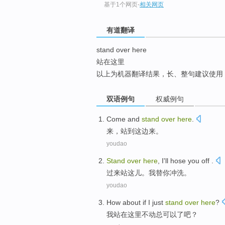
基于1个网页
-
相关网页
top
有道翻译
stand over here
站在这里
以上为机器翻译结果，长、整句建议使用
双语例句
权威例句
Come
and
stand
over
here
.
来
，
站
到
这边
来。
youdao
Stand
over
here
,
I
'll hose
you
off .
过来站
这儿
。
我
替
你
冲洗。
youdao
How about if I just
stand
over
here
?
我站
在
这里不动总可以了吧？