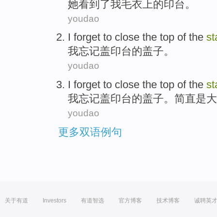
她
看到
了
我
毛衣
上
的
印台
。
youdao
I
forget
to close the top
of
the
s
我
忘记
盖印台
的
盖子。
youdao
I
forget
to close the top
of
the
s
我
忘记
盖印
台
的
盖子。简直
是
大
youdao
更多双语例句
关于有道
Investors
有道智选
官方博客
技术博客
诚聘英