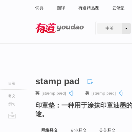
词典
翻译
有道精品课
云笔记
中英
有道 - 网易旗下搜索
stamp pad
目录
英
[stæmp pæd]
美
[stæmp pæd]
释义
印章垫：一种用于涂抹印章油墨
例句
途。
go
top
网络释义
专业释义
英英释义