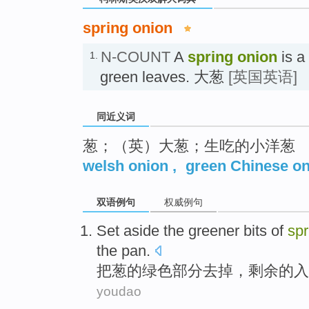
spring onion
N-COUNT
A
spring onion
is a
1.
green leaves. 大葱
[英国英语]
同近义词
葱；（英）大葱；生吃的小洋葱
welsh onion
,
green Chinese o
双语例句
权威例句
Set aside
the
greener
bits
of
sp
the pan
.
把
葱
的
绿色
部分去掉
，
剩余
的
入
youdao