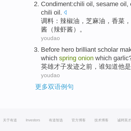
Condiment
:
chili
oil,
sesame oil
,
chili oil.
调料
：
辣椒油
，
芝麻油
，
香菜
，
酱（辣虾酱）。
youdao
Before
hero
brilliant scholar ma
which
spring
onion
which
garlic
英雄
才子
发迹
之前
，
谁
知道
他
是
youdao
更多双语例句
关于有道
Investors
有道智选
官方博客
技术博客
诚聘英