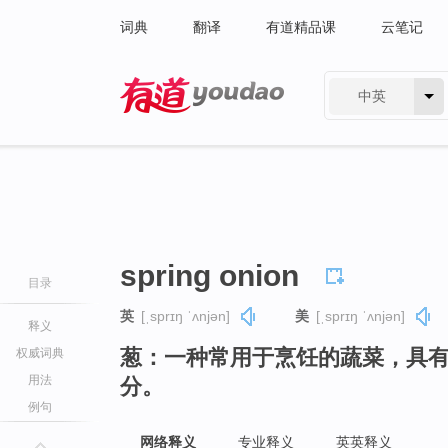
词典
翻译
有道精品课
云笔记
中英
有道 - 网易旗下搜索
spring onion
目录
英
[ˌsprɪŋ ˈʌnjən]
美
[ˌsprɪŋ ˈʌnjən]
释义
葱：一种常用于烹饪的蔬菜，具
权威词典
用法
分。
例句
网络释义
专业释义
英英释义