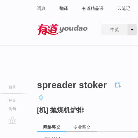
词典
翻译
有道精品课
云笔记
中英
有道 - 网易旗下搜索
spreader stoker
目录
释义
[机] 抛煤机炉排
例句
网络释义
专业释义
go
top