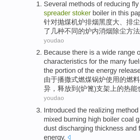
Several
methods
of
reducing fl
spreader
stoker
boiler
in this pa
针对抛
煤机
炉排
烟
黑度大、排尘
了
几种不同
的
炉
内消烟除尘
方法
youdao
Because
there is a wide range 
characteristics
for the many
fuel
the portion
of
the
energy
releas
由于
播撒式燃煤锅炉使用
的
燃料
异，
释放
到(炉
篦
)支架
上
的
热能
youdao
Introduced the
realizing
metho
mixed
burning
high boiler
coal 
dust
discharging
thickness
and f
energy
.