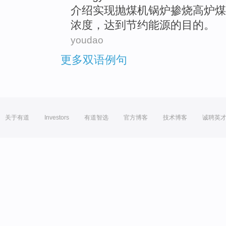
介绍
实现
抛煤机
锅炉
掺
烧
高炉
煤
浓度
，达到
节约
能源的
目的
。
youdao
更多双语例句
关于有道
Investors
有道智选
官方博客
技术博客
诚聘英