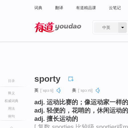
词典
翻译
有道精品课
云笔记
中英
有道 - 网易旗下搜索
sporty
目录
英
[ˈspɔːti]
美
[ˈspɔːrti]
释义
adj. 运动比赛的；像运动家一样
权威词典
用法
adj. 轻便的，花哨的，休闲运动的
例句
adj. 擅长运动的
[ 复数 sporties 比较级 sportier或m