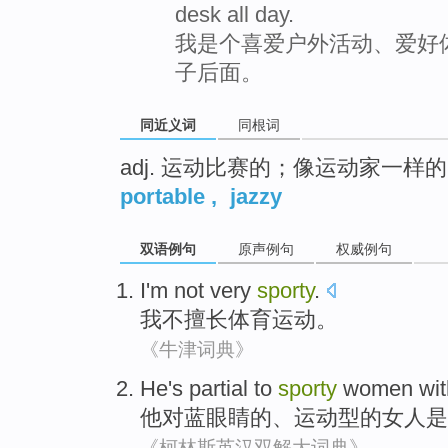
desk all day.
我是个喜爱户外活动、爱好
子后面。
同近义词
同根词
adj. 运动比赛的；像运动家一
portable
,
jazzy
双语例句
原声例句
权威例句
I
'm not
very
sporty
.
我
不
擅长
体育运动。
《牛津词典》
He
's
partial
to
sporty
women
wi
他
对
蓝
眼睛的
、
运动型
的
女人
是
《柯林斯英汉双解大词典》