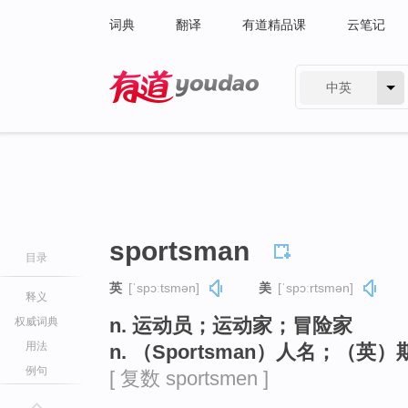
词典
翻译
有道精品课
云笔记
中英
有道 - 网易旗下搜索
sportsman
目录
英
[ˈspɔːtsmən]
美
[ˈspɔːrtsmən]
释义
n. 运动员；运动家；冒险家
权威词典
用法
n. （Sportsman）人名；（英
例句
[ 复数 sportsmen ]