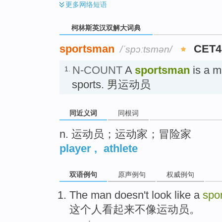
更多
网络短语
柯林斯英汉双解大词典
sportsman
CET4
/ˈspɔːtsmən/
N-COUNT
A
sportsman
is a m
1.
sports. 男运动员
同近义词
同根词
n. 运动员；运动家；冒险家
player
,
athlete
双语例句
原声例句
权威例句
The
man
doesn't
look
like a
spo
这个
人
看起来
不
像
运动员
。