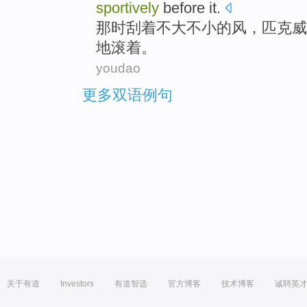
sportively
before it.
那时
刮着不大不小的
风
，匹克
威
地
滚
着。
youdao
更多双语例句
关于有道
Investors
有道智选
官方博客
技术博客
诚聘英