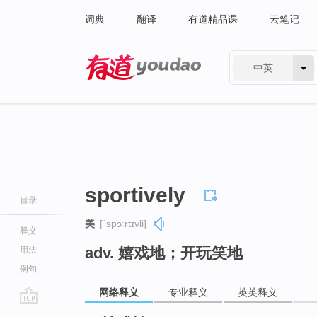
词典
翻译
有道精品课
云笔记
中英
有道 - 网易旗下搜索
sportively
目录
美
[ˈspɔːrtɪvli]
释义
adv. 嬉戏地；开玩笑地
用法
例句
网络释义
专业释义
英英释义
go