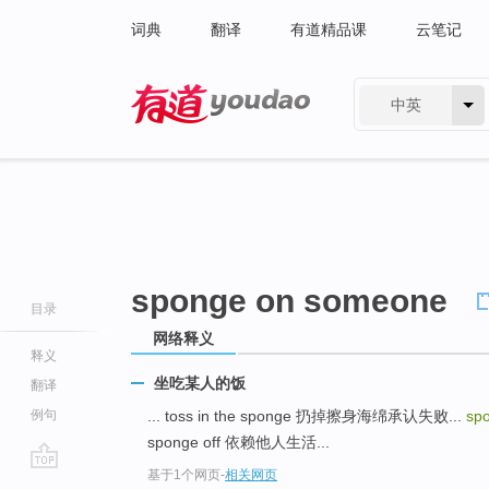
词典
翻译
有道精品课
云笔记
中英
有道 - 网易旗下搜索
sponge on someone
目录
网络释义
释义
坐吃某人的饭
翻译
例句
... toss in the sponge 扔掉擦身海绵承认失败...
sp
sponge off 依赖他人生活...
基于1个网页
-
相关网页
go