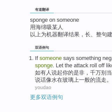
top
有道翻译
sponge on someone
用海绵吸某人
以上为机器翻译结果，长、整句
双语例句
If
someone
says something neg
sponge
.
Let
the attack
roll off
li
如
有人
说起
你
的是非，千万
别
当
说话
像
水
在
玻璃上一般的
流走
。
youdao
更多双语例句