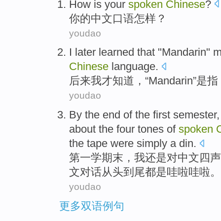
How
is
your
spoken
Chinese
?
你
的
中文
口语
怎样
？
youdao
I
later
learned
that "
Mandarin
"
m
Chinese
language
.
后来
我
才知道
，“
Mandarin
”是
指
youdao
By
the end of
the first
semester
about
the four
tones
of
spoken
the
tape
were
simply a din.
第一
学期末
，
我
还是
对
中文四声
文
对话从头到尾
都
是
哇啦哇啦
。
youdao
更多双语例句