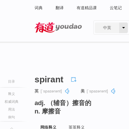
词典
翻译
有道精品课
云笔记
中英
有道 - 网易旗下搜索
spirant
目录
英
[ˈspaɪərənt]
美
[ˈspaɪərənt]
释义
adj. （辅音）擦音的
权威词典
用法
n. 摩擦音
例句
网络释义
英英释义