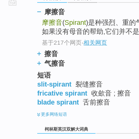
go
摩擦音
top
摩擦音
(
Spirant
)是种强烈、重的气
如果没有母音的帮助,它们并不
基于217个网页
-
相关网页
擦音
气擦音
短语
slit-spirant
裂缝擦音
fricative spirant
收歛音 ; 擦音
blade spirant
舌前擦音
更多
网络短语
柯林斯英汉双解大词典