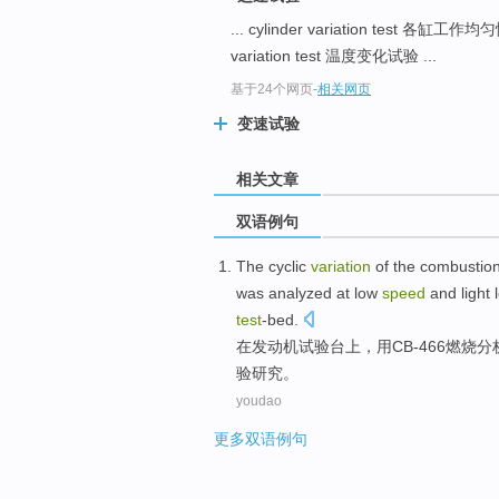
... cylinder variation test 各缸工
variation test 温度变化试验 ...
基于24个网页
-
相关网页
变速试验
相关文章
双语例句
The
cyclic
variation
of the
combustio
was
analyzed
at
low
speed
and light
test
-bed
.
在
发动机
试验
台上
，
用
CB
-
466
燃烧
分
验研究。
youdao
更多双语例句