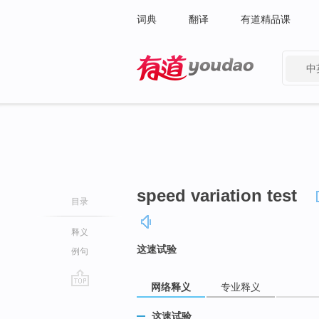
词典
翻译
有道精品课
中
有道 - 网易旗下搜索
speed variation test
目录
释义
这速试验
例句
网络释义
专业释义
go
top
这速试验