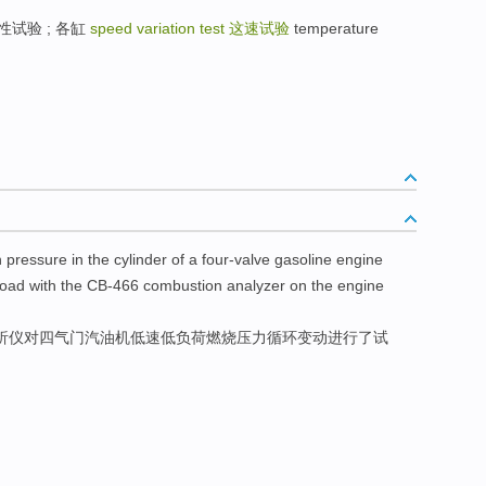
作均匀性试验 ; 各缸
speed variation test
这速试验
temperature
n
pressure
in
the cylinder of a
four-valve
gasoline
engine
load
with the
CB
-
466 combustion
analyzer
on
the
engine
析仪
对四
气门
汽油机
低速低
负荷
燃烧
压力
循环
变动
进行
了试