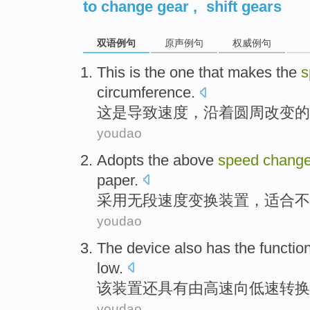
to change gear
,
shift gears
双语例句
原声例句
权威例句
This
is
the one
that makes
the
s
circumference
.
这
是
导致
速度
，
沿着
圆周
改变
的
youdao
Adopts the
above
speed
chang
paper
.
采用
无
段
速度
变换
装置
，
适合
不
youdao
The
device
also
has
the
functio
low.
该
装置
还
具有
由
高速
向
低速
转换
youdao