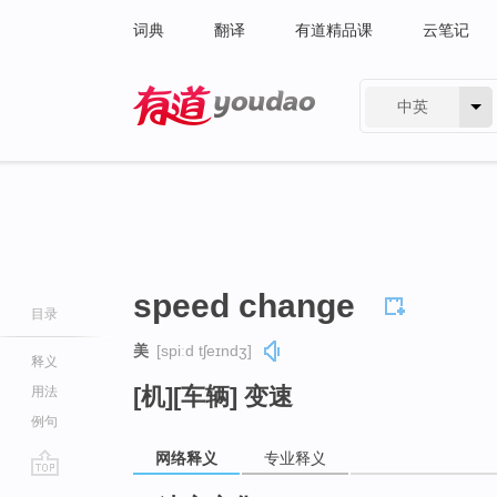
词典
翻译
有道精品课
云笔记
中英
有道 - 网易旗下搜索
speed change
目录
美
[spiːd tʃeɪndʒ]
释义
[机][车辆] 变速
用法
例句
网络释义
专业释义
go