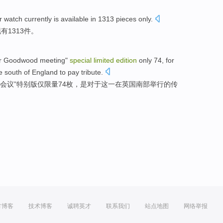
r
watch
currently is
available
in 1313
pieces only
.
现有
1313
件
。
r
Goodwood
meeting
"
special
limited
edition
only
74,
for
e
south
of
England
to
pay tribute
.
会议
”
特别
版
仅
限量
74枚，
是对于
这
一
在
英国
南部
举行
的
传
方博客
技术博客
诚聘英才
联系我们
站点地图
网络举报