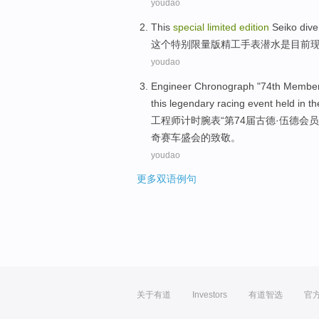
youdao
This
special
limited
edition
Seiko dive
这个
特别
限量
版
精工
手表
潜水是
目前
youdao
Engineer
Chronograph
"74th
Membe
this
legendary
racing
event
held
in
th
工程师
计时腕表
“第74届
古德
·伍德
会员
奇
赛车
盛会
的
致敬
。
youdao
更多双语例句
关于有道
Investors
有道智选
官