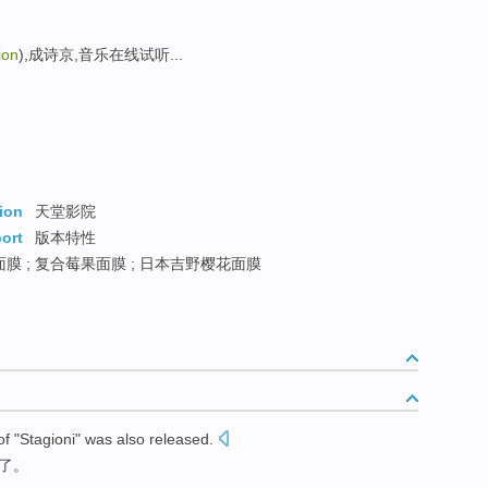
ion
),成诗京,音乐在线试听...
ion
天堂影院
port
版本特性
膜 ; 复合莓果面膜 ; 日本吉野樱花面膜
of
"
Stagioni
"
was also
released
.
了
。