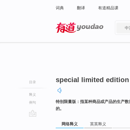
词典
翻译
有道精品课
中
有道 - 网易旗下搜索
special limited edition
目录
释义
特别限量版：指某种商品或产品的生产数
例句
的。
go
网络释义
英英释义
top