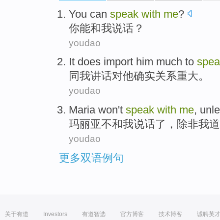
You
can
speak
with
me
?
你
能
和
我
说话
？
youdao
It does
import
him
much
to
spea
同
我
讲话
对
他
确实
关系重大。
youdao
Maria
won't
speak
with
me
,
unl
玛丽亚不和
我
说话
了，
除非
我
道
youdao
更多双语例句
关于有道
Investors
有道智选
官方博客
技术博客
诚聘英