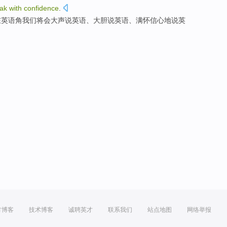
ak
with
confidence
.
在
英语角
我们
将
会
大声
说
英语、大胆说英语、
满怀
信心地说英
方博客
技术博客
诚聘英才
联系我们
站点地图
网络举报