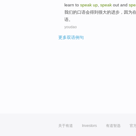
learn to
speak
up
,
speak
out and
spe
我们
的
口语
会
得到
很大的进步，
因为
语。
youdao
更多双语例句
关于有道
Investors
有道智选
官