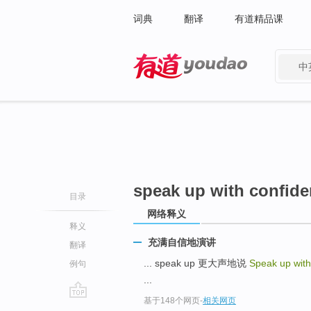
词典
翻译
有道精品课
中
有道 - 网易旗下搜索
speak up with confid
目录
网络释义
释义
充满自信地演讲
翻译
... speak up 更大声地说
Speak up wit
例句
...
基于148个网页
-
相关网页
go