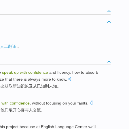
人工翻译
。
to
speak
up
with
confidence
and fluency
, how to
absorb
ze that
there is always more to
know
.
怎么
获取
新
知识
以及从
已知
到
未知
。
k
with
confidence
,
without focusing
on
your
faults
.
对他们
敞开
心扉
与
人
交流
。
his project
because
at
English
Language Center
we
'll