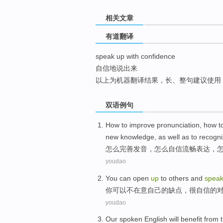
top
相关文章
有道翻译
speak up with confidence
自信地说出来
以上为机器翻译结果，长、整句建议使用
双语例句
How
to
improve
pronunciation
, how 
new
knowledge
,
as
well as to
recogni
怎么
完善
发音
，怎么
自信
流畅
表达，
youdao
You
can
open
up
to others and
spea
你
可以
不在意
自己
的缺点，很
自信
的
youdao
Our
spoken English
will
benefit from
t