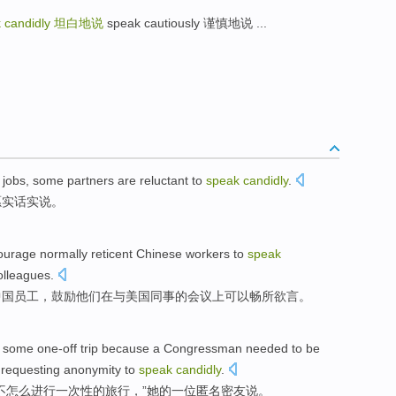
 candidly
坦白地说
speak cautiously 谨慎地说 ...
jobs,
some
partners
are reluctant
to
speak
candidly
.
愿实话实说。
ourage
normally
reticent
Chinese
workers
to
speak
olleagues
.
中国
员工
，鼓励他们
在与
美国
同事
的
会议
上可以
畅所欲言
。
some one-off
trip
because
a Congressman
needed to be
 requesting
anonymity
to
speak
candidly
.
不
怎么
进行
一次性
的
旅行
，”
她
的一位匿名
密友
说
。