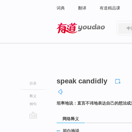
词典
翻译
有道精品课
中
有道 - 网易旗下搜索
speak candidly
目录
释义
坦率地说：直言不讳地表达自己的想法或
例句
网络释义
go
top
坦白地说