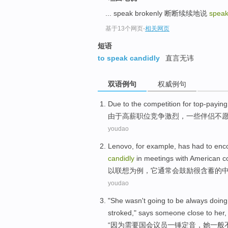
... speak brokenly 断断续续地说
speak
基于13个网页
-
相关网页
短语
to speak candidly
直言无讳
双语例句
权威例句
Due
to the
competition
for
top-paying
由于
高薪
职位
竞争
激烈，
一些
伴侣
不
youdao
Lenovo
,
for
example
, has had to
enc
candidly
in
meetings
with
American
c
以联想
为
例
，它
通常会
鼓励
很含蓄
的
youdao
"
She
wasn
't
going to
be always
doing
stroked
,"
says
someone
close
to
her
,
“
因为
需要
国会
议员
一锤定音
，
她
一般