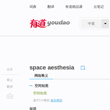
词典
翻译
有道精品课
云笔记
中英
有道 - 网易旗下搜索
space aesthesia
目录
网络释义
释义
空间知觉
翻译
空间知觉
基于1个网页
-
相关网页
go
top
短语